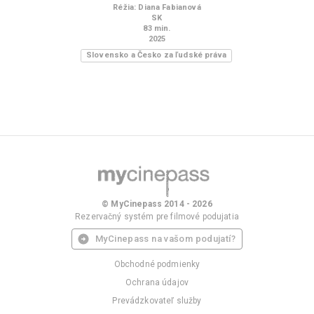
Réžia
:
Diana Fabianová
SK
83
min.
2025
Slovensko a Česko za ľudské práva
© MyCinepass 2014 - 2026
Rezervačný systém pre filmové podujatia
MyCinepass na vašom podujatí?
Obchodné podmienky
Ochrana údajov
Prevádzkovateľ služby