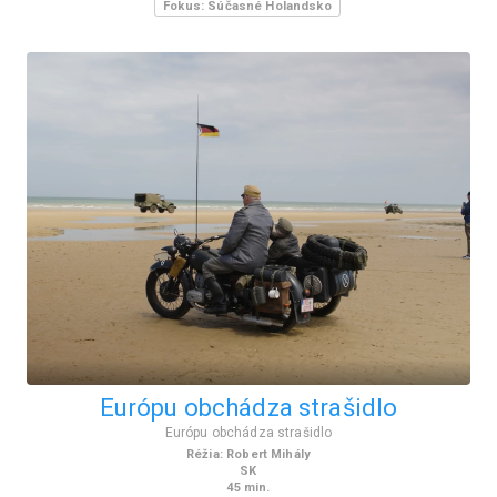
Fokus: Súčasné Holandsko
Európu obchádza strašidlo
Európu obchádza strašidlo
Réžia
:
Robert Mihály
SK
45
min.