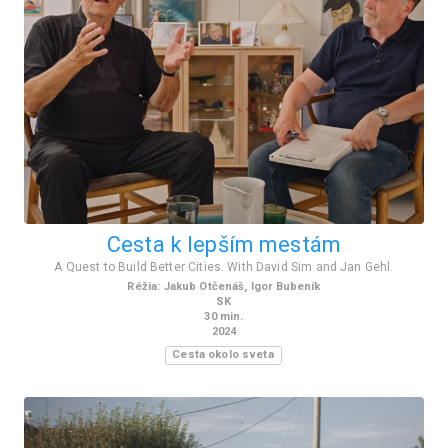
Cesta k lepším mestám
A Quest to Build Better Cities. With David Sim and Jan Gehl.
Réžia
:
Jakub Otčenáš, Igor Bubeník
SK
30
min.
2024
Cesta okolo sveta