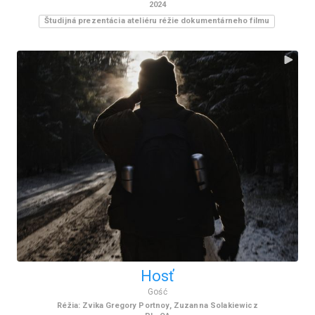
2024
Študijná prezentácia ateliéru réžie dokumentárneho filmu
Hosť
Gość
Réžia
:
Zvika Gregory Portnoy, Zuzanna Solakiewicz