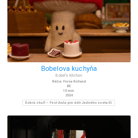
Bobelova kuchyňa
Bobelʼs Kitchen
Réžia
:
Fiona Rolland
BE
10
min.
2024
Dobrú chuť! – Fest Anča pre deti Jedného sveta III.