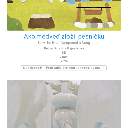
Ako medveď zložil pesničku
How the Bear Composed a Song
Réžia
:
Kristína Bajaníková
SK
7
min.
2024
Dobrú chuť! – Fest Anča pre deti Jedného sveta III.