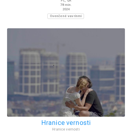
PL
,
QA
78
min.
2024
Ovenčené vavrínmi
Hranice vernosti
Hranice vernosti