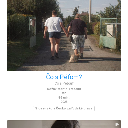
Čo s Péťom?
Co s Péťou?
Réžia
:
Martin Trabalík
CZ
86
min.
2025
Slovensko a Česko za ľudské práva