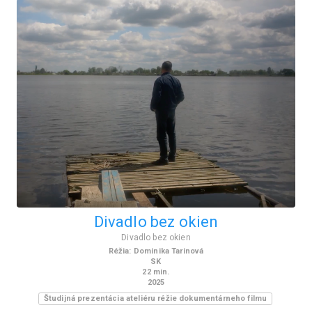
Divadlo bez okien
Divadlo bez okien
Réžia
:
Dominika Tarinová
SK
22
min.
2025
Študijná prezentácia ateliéru réžie dokumentárneho filmu