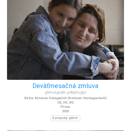
Deväťmesačná zmluva
ცხრათვიანი კონტრაქტი
Réžia
:
Ketevan Vašagašvili (Ketevan Vashagashvili)
GE
,
DE
,
BG
79
min.
2025
Európsky glitch