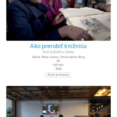
Ako prerobiť knižnicu
How to Build a Library
Réžia
:
Maia Lekow, Christopher King
KE
103
min.
2025
Život je krásny