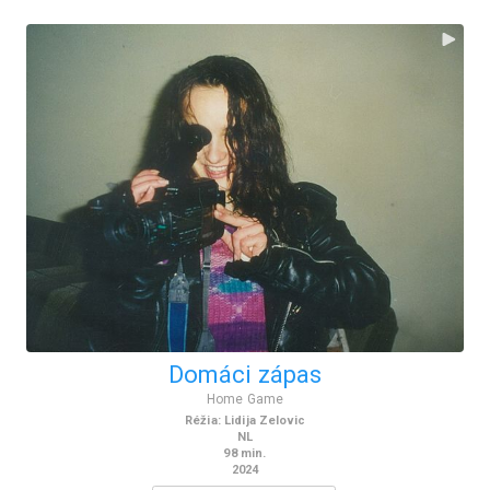
Domáci zápas
Home Game
Réžia
:
Lidija Zelovic
NL
98
min.
2024