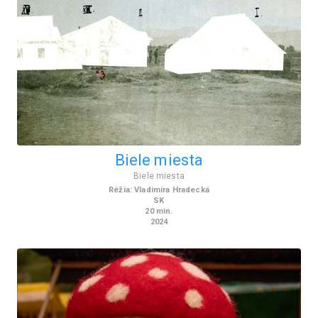
Biele miesta
Biele miesta
Réžia
:
Vl​adimíra Hradecká
SK
20
min.
2024