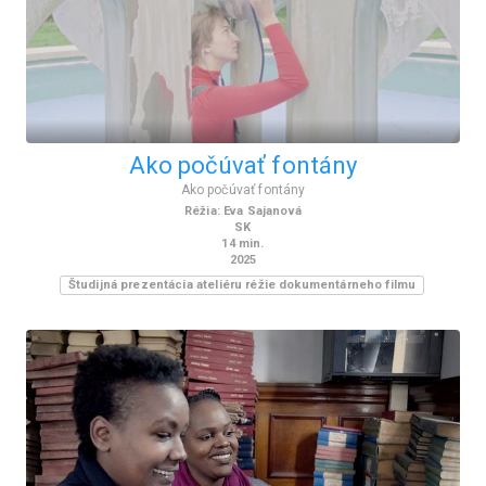
Ako počúvať fontány
Ako počúvať fontány
Réžia
:
Eva Sajanová
SK
14
min.
2025
Študijná prezentácia ateliéru réžie dokumentárneho filmu