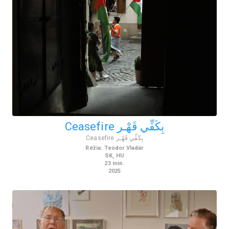
Ceasefire بِكَفِّي قَهْـر
Ceasefire بِكَفِّي قَهْـر
Réžia
:
Teodor Vladár
SK
,
HU
23
min.
2025