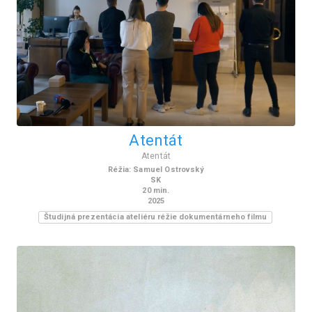
Atentát
Atentát
Réžia
:
Samuel Ostrovský
SK
20
min.
2025
Študijná prezentácia ateliéru réžie dokumentárneho filmu