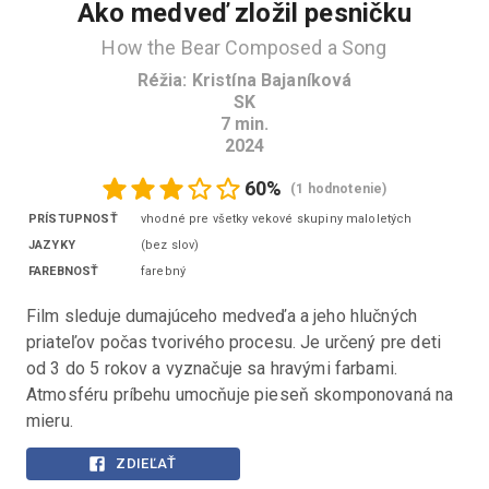
Ako medveď zložil pesničku
How the Bear Composed a Song
Réžia
:
Kristína Bajaníková
SK
7
min.
2024
60
%
(
1 hodnotenie
)
PRÍSTUPNOSŤ
vhodné pre všetky vekové skupiny maloletých
JAZYKY
(
bez slov
)
FAREBNOSŤ
farebný
Film sleduje dumajúceho medveďa a jeho hlučných 
priateľov počas tvorivého procesu. Je určený pre deti 
od 3 do 5 rokov a vyznačuje sa hravými farbami. 
Atmosféru príbehu umocňuje pieseň skomponovaná na 
mieru.
ZDIEĽAŤ