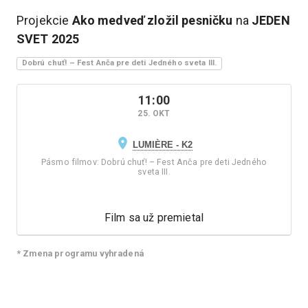
Projekcie
Ako medveď zložil pesničku
na
JEDEN
SVET
2025
Dobrú chuť! – Fest Anča pre deti Jedného sveta III.
11:00
25. OKT
LUMIÈRE - K2
Pásmo filmov
:
Dobrú chuť! – Fest Anča pre deti Jedného
sveta III.
Film sa už premietal
* Zmena programu vyhradená