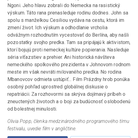
Ngoni. Jeho hlavu zobrali do Nemecka na rasistický 
výskum. Táto rana prenasleduje rodinu dodnes. John sa 
spolu s manželkou Cesiliou vydáva na cestu, ktorá im 
zmení život. Ich výskum a odhodlanie vrcholia 
odvážnym rozhodnutím vycestovať do Berlína, aby našli 
pozostatky svojho predka. Tam sa pripájajú k aktivistom, 
ktorí bojujú proti nemeckej kultúre popierania. Nasleduje 
séria víťazstiev a prehier. Ani historická návšteva 
nemeckého spolkového prezidenta v Johnovom rodnom 
meste im však nevráti milovaného predka. No rodina 
Mbanovcov odmieta ustúpiť... Film Prázdny hrob ponúka 
osobný pohľad uprostred globálnej diskusie o 
repatriácii. Za rozhovormi sa skrýva dojímavý príbeh o 
zneuctených životoch a o boji za budúcnosť oslobodenú 
od bolestnej minulosti.
Olivia Popp, členka medzinárodného programového tímu 
festivalu, uvedie film v angličtine.