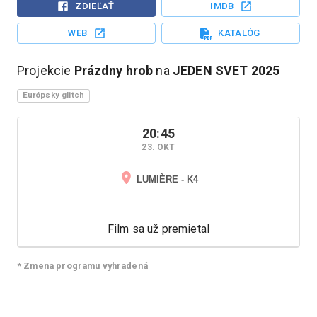
ZDIEĽAŤ
IMDB
WEB
KATALÓG
Projekcie
Prázdny hrob
na
JEDEN SVET
2025
Európsky glitch
20:45
23. OKT
LUMIÈRE - K4
Film sa už premietal
* Zmena programu vyhradená