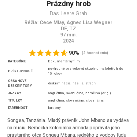
Prázdny hrob
Das Leere Grab
Réžia
:
Cece Mlay, Agnes Lisa Wegner
DE
,
TZ
97
min.
2024
90
%
(
2 hodnotenia
)
KATEGÓRIE
Dokumentárny film
nevhodné pre vekovú skupinu maloletých do
PRÍSTUPNOSŤ
15 rokov
OBSAHOVÉ
diskriminácia, násilie, strach
DESKRIPTORY
JAZYKY
angličtina, swahilčina, nemčina
(
orig.
)
TITULKY
angličtina, slovenčina
,
slovenčina
FAREBNOSŤ
farebný
Songea, Tanzánia. Mladý právnik John Mbano sa vydáva 
na misiu. Nemecká koloniálna armáda popravila jeho 
prastarého otca Songeu Mbana, jedného z vodcov ľudu 