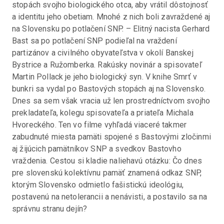
stopách svojho biologického otca, aby vrátil dôstojnosť 
a identitu jeho obetiam. Mnohé z nich boli zavraždené aj 
na Slovensku po potlačení SNP. – Elitný nacista Gerhard 
Bast sa po potlačení SNP podieľal na vraždení 
partizánov a civilného obyvateľstva v okolí Banskej 
Bystrice a Ružomberka. Rakúsky novinár a spisovateľ 
Martin Pollack je jeho biologický syn. V knihe Smrť v 
bunkri sa vydal po Bastových stopách aj na Slovensko. 
Dnes sa sem však vracia už len prostredníctvom svojho 
prekladateľa, kolegu spisovateľa a priateľa Michala 
Hvoreckého. Ten vo filme vyhľadá viaceré takmer 
zabudnuté miesta pamäti spojené s Bastovými zločinmi 
aj žijúcich pamätníkov SNP a svedkov Bastovho 
vraždenia. Cestou si kladie naliehavú otázku: Čo dnes 
pre slovenskú kolektívnu pamäť znamená odkaz SNP, 
ktorým Slovensko odmietlo fašistickú ideológiu, 
postavenú na netolerancii a nenávisti, a postavilo sa na 
správnu stranu dejín?