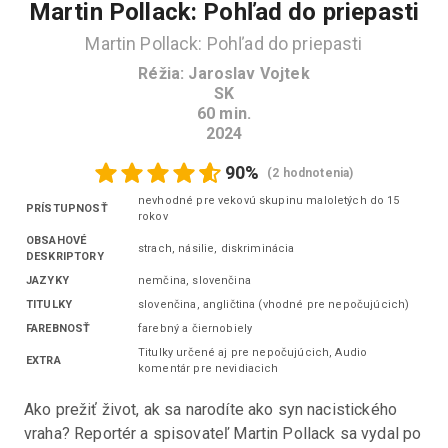
Martin Pollack: Pohľad do priepasti
Martin Pollack: Pohľad do priepasti
Réžia
:
Jaroslav Vojtek
SK
60
min.
2024
90
%
(
2 hodnotenia
)
nevhodné pre vekovú skupinu maloletých do 15
PRÍSTUPNOSŤ
rokov
OBSAHOVÉ
strach, násilie, diskriminácia
DESKRIPTORY
JAZYKY
nemčina, slovenčina
TITULKY
slovenčina
,
angličtina
(
vhodné pre nepočujúcich
)
FAREBNOSŤ
farebný a čiernobiely
Titulky určené aj pre nepočujúcich, Audio
EXTRA
komentár pre nevidiacich
Ako prežiť život, ak sa narodíte ako syn nacistického 
vraha? Reportér a spisovateľ Martin Pollack sa vydal po 